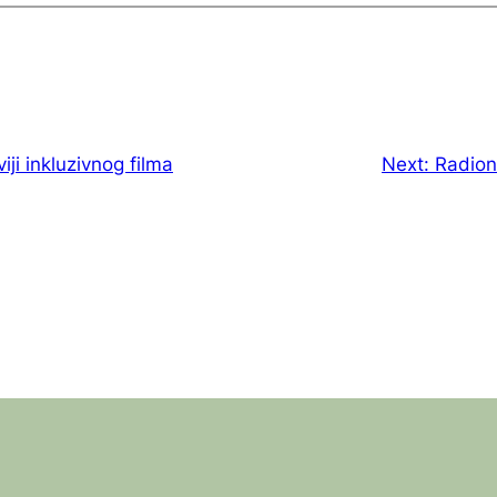
iji inkluzivnog filma
Next:
Radion