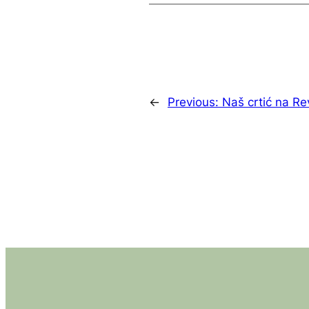
←
Previous:
Naš crtić na Rev