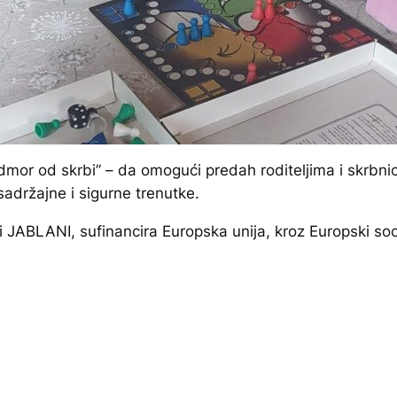
dmor od skrbi” – da omogući predah roditeljima i skrbn
adržajne i sigurne trenutke.
 JABLANI, sufinancira Europska unija, kroz Europski so