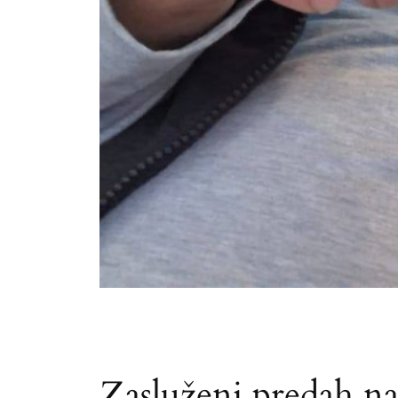
Zasluženi predah n