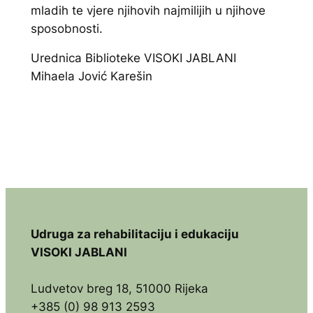
mladih te vjere njihovih najmilijih u njihove
sposobnosti.
Urednica Biblioteke VISOKI JABLANI
Mihaela Jović Karešin
Udruga za rehabilitaciju i edukaciju
VISOKI JABLANI
Ludvetov breg 18, 51000 Rijeka
+385 (0) 98 913 2593