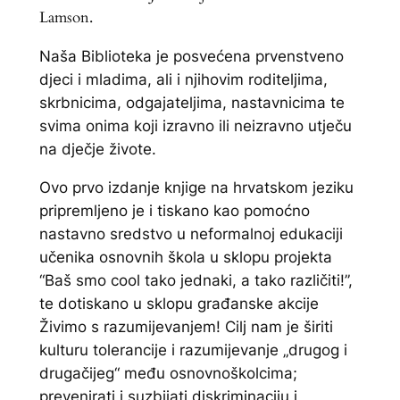
Lamson.
Naša Biblioteka je posvećena prvenstveno
djeci i mladima, ali i njihovim roditeljima,
skrbnicima, odgajateljima, nastavnicima te
svima onima koji izravno ili neizravno utječu
na dječje živote.
Ovo prvo izdanje knjige na hrvatskom jeziku
pripremljeno je i tiskano kao pomoćno
nastavno sredstvo u neformalnoj edukaciji
učenika osnovnih škola u sklopu projekta
“Baš smo cool tako jednaki, a tako različiti!”,
te dotiskano u sklopu građanske akcije
Živimo s razumijevanjem! Cilj nam je širiti
kulturu tolerancije i razumijevanje „drugog i
drugačijeg“ među osnovnoškolcima;
prevenirati i suzbijati diskriminaciju i