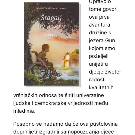
Upravo o
tome govori
ova prva
avantura
družine s
jezera Gun
kojom smo
poželjeli
unijeti u
dječje živote
radost
kvalitetnih
vršnjačkih odnosa te širiti univerzalne
ljudske i demokratske vrijednosti među
mladima.
Posebno se nadamo da će ova pustolovina
doprinijeti izgradnji samopouzdanja djece i